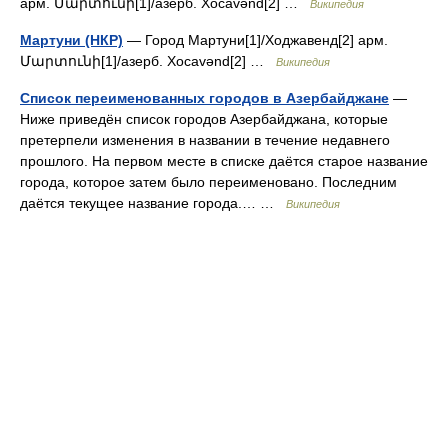
арм. Մարտունի[1]/азерб. Xocavənd[2] …
Википедия
Мартуни (НКР)
— Город Мартуни[1]/Ходжавенд[2] арм.
Մարտունի[1]/азерб. Xocavənd[2] …
Википедия
Список переименованных городов в Азербайджане
—
Ниже приведён список городов Азербайджана, которые
претерпели изменения в названии в течение недавнего
прошлого. На первом месте в списке даётся старое название
города, которое затем было переименовано. Последним
даётся текущее название города.… …
Википедия