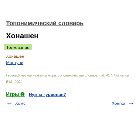
Топонимический словарь
Хонашен
Толкование
Хонашен
Мартуни
Географические названия мира: Топонимический словарь. - М: АСТ
.
Поспелов
Е.М.
.
2001
.
Игры ⚽
Нужна курсовая?
Хомс
Хонгха