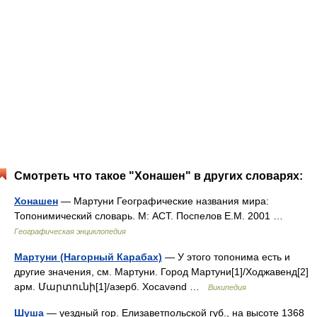
Смотреть что такое "Хонашен" в других словарях:
Хонашен
— Мартуни Географические названия мира:
Топонимический словарь. М: АСТ. Поспелов Е.М. 2001 …
Географическая энциклопедия
Мартуни (Нагорный Карабах)
— У этого топонима есть и
другие значения, см. Мартуни. Город Мартуни[1]/Ходжавенд[2]
арм. Մարտունի[1]/азерб. Xocavənd …
Википедия
Шуша
— уездный гор. Елизаветпольской губ., на высоте 1368