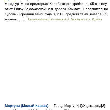
м над ур. м. на предгорьях Карабахского хребта, в 105 в. к югу
от ст. Евлах Закавказской жел. дороги. Климат Ш. сравнительно
суровый; средняя темп. года 8,8° С., средняя темп. января 2,9,
апреля… …
Энциклопедический словарь Ф.А. Брокгауза и И.А. Ефрона
Мартуни (Малый Кавказ)
— Город Мартуни[1]/Ходжавенд[2]