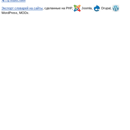
👣 Путешествия
Экспорт словарей на сайты
, сделанные на PHP,
Joomla,
Drupal,
WordPress, MODx.